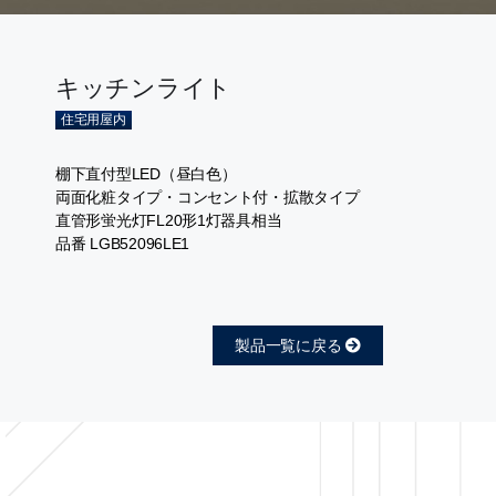
キッチンライト
住宅用屋内
棚下直付型LED（昼白色）
両面化粧タイプ・コンセント付・拡散タイプ
直管形蛍光灯FL20形1灯器具相当
品番 LGB52096LE1
製品一覧に戻る